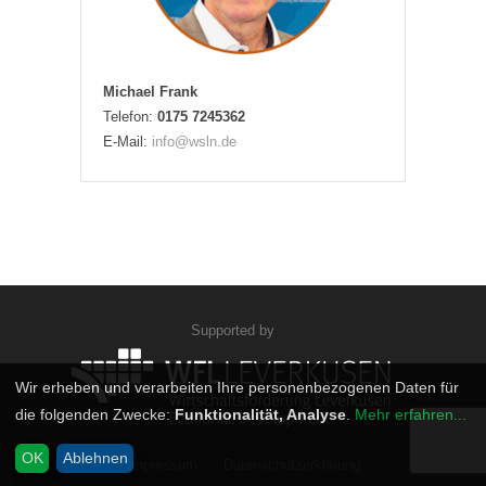
Michael Frank
Telefon:
0175 7245362
E-Mail:
info@wsln.de
Supported by
Wir erheben und verarbeiten Ihre personenbezogenen Daten für
die folgenden Zwecke:
Funktionalität, Analyse
.
Mehr erfahren...
OK
Ablehnen
Impressum
Datenschutzerklärung