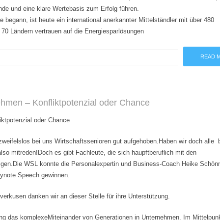
ende und eine klare Wertebasis zum Erfolg führen.
e begann, ist heute ein international anerkannter Mittelständler mit über 480
 70 Ländern vertrauen auf die Energiesparlösungen
READ 
hmen – Konfliktpotenzial oder Chance
ktpotenzial oder Chance
zweifelslos bei uns Wirtschaftssenioren gut aufgehoben.Haben wir doch alle b
so mitreden!Doch es gibt Fachleute, die sich haupftberuflich mit den
tigen.Die WSL konnte die Personalexpertin und Business-Coach Heike Schö
Keynote Speech gewinnen.
rkusen danken wir an dieser Stelle für ihre Unterstützung.
ng das komplexeMiteinander von Generationen in Unternehmen. Im Mittelpun