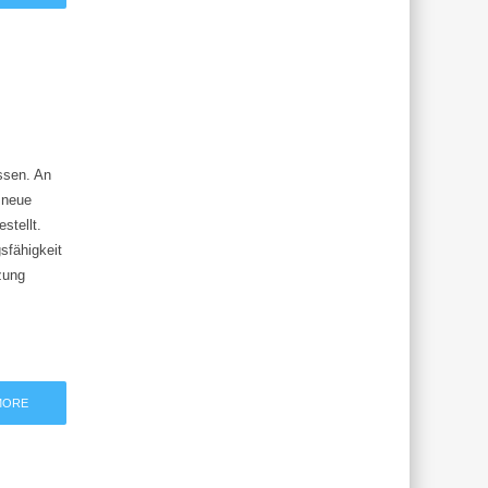
ssen. An
 neue
stellt.
sfähigkeit
zung
MORE