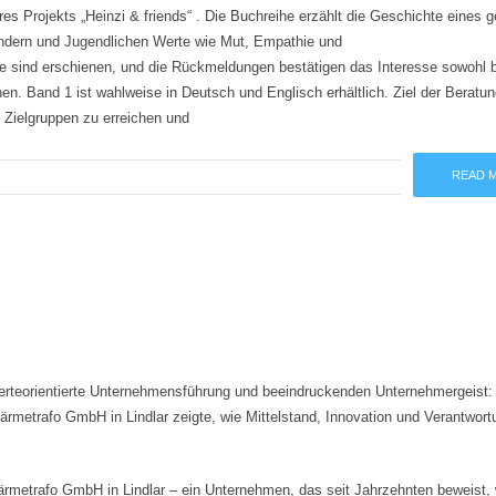
res Projekts „Heinzi & friends“ . Die Buchreihe erzählt die Geschichte eines g
indern und Jugendlichen Werte wie Mut, Empathie und
 sind erschienen, und die Rückmeldungen bestätigen das Interesse sowohl b
n. Band 1 ist wahlweise in Deutsch und Englisch erhältlich. Ziel der Beratun
e Zielgruppen zu erreichen und
READ 
werteorientierte Unternehmensführung und beeindruckenden Unternehmergeist:
rmetrafo GmbH in Lindlar zeigte, wie Mittelstand, Innovation und Verantwort
rafo GmbH in Lindlar – ein Unternehmen, das seit Jahrzehnten beweist, 