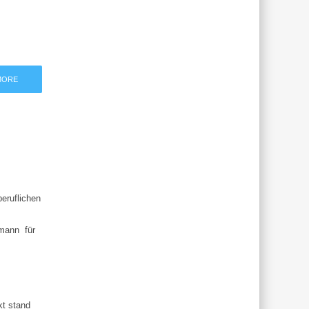
MORE
eruflichen
nmann für
kt stand