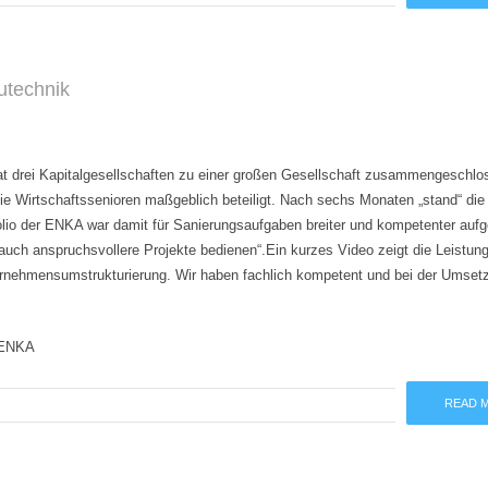
utechnik
 drei Kapitalgesellschaften zu einer großen Gesellschaft zusammengeschlo
e Wirtschaftssenioren maßgeblich beteiligt. Nach sechs Monaten „stand“ die
 der ENKA war damit für Sanierungsaufgaben breiter und kompetenter aufge
auch anspruchsvollere Projekte bedienen“.Ein kurzes Video zeigt die Leistung
ternehmensumstrukturierung. Wir haben fachlich kompetent und bei der Umset
n ENKA
READ 