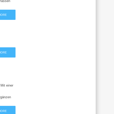
rlassen
MORE
MORE
 Mit einer
Ergänzen
MORE