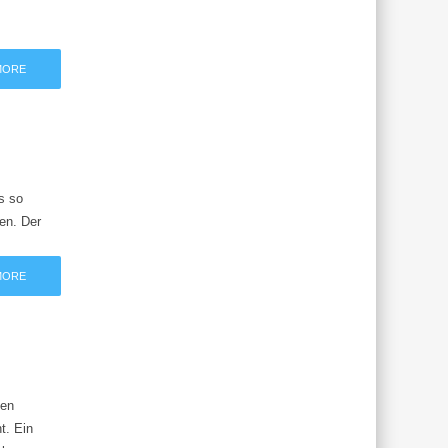
MORE
es so
sen. Der
MORE
ten
t. Ein