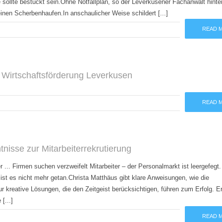
le sollte bestückt sein.Ohne Notfallplan, so der Leverkusener Fachanwalt hinte
inen Scherbenhaufen.In anschaulicher Weise schildert [...]
READ 
 Wirtschaftsförderung Leverkusen
READ 
nisse zur Mitarbeiterrekrutierung
 ... Firmen suchen verzweifelt Mitarbeiter – der Personalmarkt ist leergefegt.
st es nicht mehr getan.Christa Matthäus gibt klare Anweisungen, wie die
r kreative Lösungen, die den Zeitgeist berücksichtigen, führen zum Erfolg. 
[...]
READ 