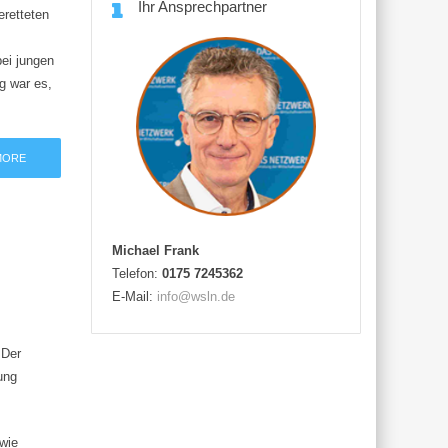
Ihr Ansprechpartner
eretteten
ei jungen
g war es,
MORE
Michael Frank
Telefon:
0175 7245362
E-Mail:
info@wsln.de
 Der
ung
wie