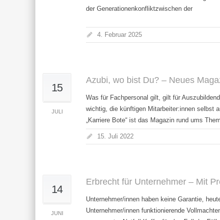
der Generationenkonfliktzwischen der
4. Februar 2025
Azubi, wo bist Du? – Neues Magaz
15
Was für Fachpersonal gilt, gilt für Auszubilden
wichtig, die künftigen Mitarbeiter:innen selbs
JULI
„Karriere Bote“ ist das Magazin rund ums Thema
15. Juli 2022
Erbrecht für Unternehmer – Mit P
14
Unternehmer/innen haben keine Garantie, heu
Unternehmer/innen funktionierende Vollmachten
JUNI