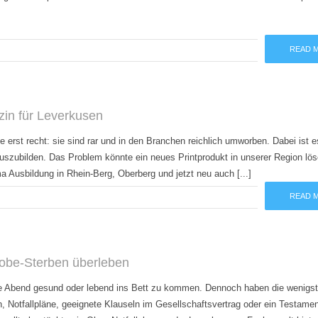
READ 
in für Leverkusen
de erst recht: sie sind rar und in den Branchen reichlich umworben. Dabei ist 
t auszubilden. Das Problem könnte ein neues Printprodukt in unserer Region lö
 Ausbildung in Rhein-Berg, Oberberg und jetzt neu auch [...]
READ 
robe-Sterben überleben
te Abend gesund oder lebend ins Bett zu kommen. Dennoch haben die wenigs
, Notfallpläne, geeignete Klauseln im Gesellschaftsvertrag oder ein Testamen