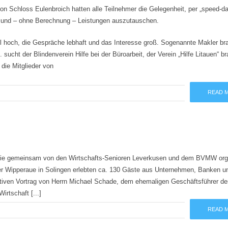
 Schloss Eulenbroich hatten alle Teilnehmer die Gelegenheit, per „speed-da
 und – ohne Berechnung – Leistungen auszutauschen.
l hoch, die Gespräche lebhaft und das Interesse groß. Sogenannte Makler br
cht der Blindenverein Hilfe bei der Büroarbeit, der Verein „Hilfe Litauen“ br
die Mitglieder von
READ 
 die gemeinsam von den Wirtschafts-Senioren Leverkusen und dem BVMW orga
er Wipperaue in Solingen erlebten ca. 130 Gäste aus Unternehmen, Banken u
tiven Vortrag von Herrn Michael Schade, dem ehemaligen Geschäftsführer de
rtschaft [...]
READ 