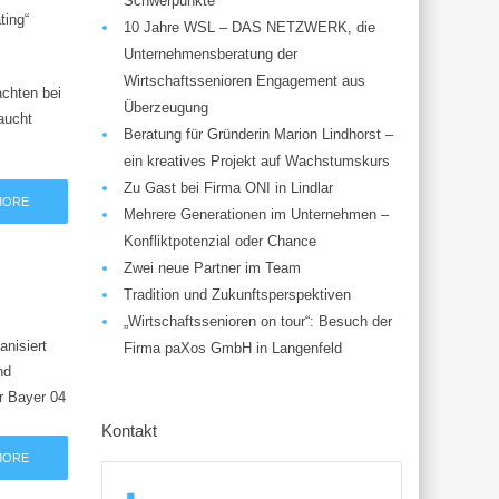
Schwerpunkte
ting“
10 Jahre WSL – DAS NETZWERK, die
Unternehmensberatung der
Wirtschaftssenioren Engagement aus
achten bei
Überzeugung
aucht
Beratung für Gründerin Marion Lindhorst –
ein kreatives Projekt auf Wachstumskurs
Zu Gast bei Firma ONI in Lindlar
MORE
Mehrere Generationen im Unternehmen –
Konfliktpotenzial oder Chance
Zwei neue Partner im Team
Tradition und Zukunftsperspektiven
„Wirtschaftssenioren on tour“: Besuch der
nisiert
Firma paXos GmbH in Langenfeld
nd
r Bayer 04
Kontakt
MORE