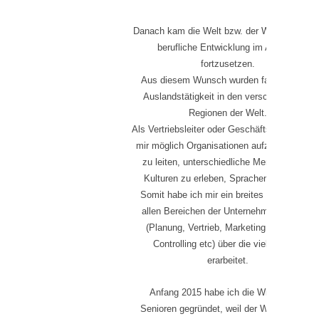
Danach kam die Welt bzw. der Wunsch mein
berufliche Entwicklung im Ausland
fortzusetzen.
Aus diesem Wunsch wurden fast 10 Jahre
Auslandstätigkeit in den verschiedensten
Regionen der Welt.
Als Vertriebsleiter oder Geschäftsführer war 
mir möglich Organisationen aufzubauen ode
zu leiten, unterschiedliche Menschen und
Kulturen zu erleben, Sprachen zu lernen.
Somit habe ich mir ein breites Spektrum in
allen Bereichen der Unternehmensführung
(Planung, Vertrieb, Marketing, Personal,
Controlling etc) über die vielen Jahre
erarbeitet.
Anfang 2015 habe ich die Wirtschafts-
Senioren gegründet, weil der Wunsch nach