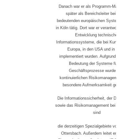
Danach war er als Programm-Manager und
später als Bereichsleiter bei einem
bedeutenden europäischen Systemintegrator
in Köln tätig. Dort war er verantwortlich für die
Entwicklung technischer
Informationssysteme, die bei Kunden in ganz
Europa, in den USA und in China
implementiert wurden. Aufgrund der hohen
Bedeutung der Systeme für die
Geschäftsprozesse wurde dem
kontinuierlichen Risikomanagement dabei
besondere Aufmerksamkeit gewidmet.
Die Informationssicherheit, der Datenschutz
sowie das Risikomanagement bei IT-Projekten
sind
die derzeitigen Spezialgebiete von Herrn Dr.
Ottersbach. Außerdem leitet er in vielen