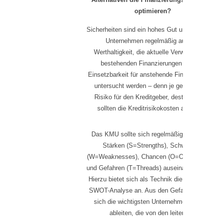
optimieren?
Sicherheiten sind ein hohes Gut und sollten im
Unternehmen regelmäßig auf ihre
Werthaltigkeit, die aktuelle Verwendung in
bestehenden Finanzierungen und die
Einsetzbarkeit für anstehende Finanzierungen
untersucht werden – denn je geringer das
Risiko für den Kreditgeber, desto geringer
sollten die Kreditrisikokosten ausfallen.
Das KMU sollte sich regelmäßig mit seinen
Stärken (S=Strengths), Schwächen
(W=Weaknesses), Chancen (O=Opportunities)
und Gefahren (T=Threads) auseinandersetzen.
Hierzu bietet sich als Technik die sogenannte
SWOT-Analyse an. Aus den Gefahren lassen
sich die wichtigsten Unternehmensrisiken
ableiten, die von den leitenden