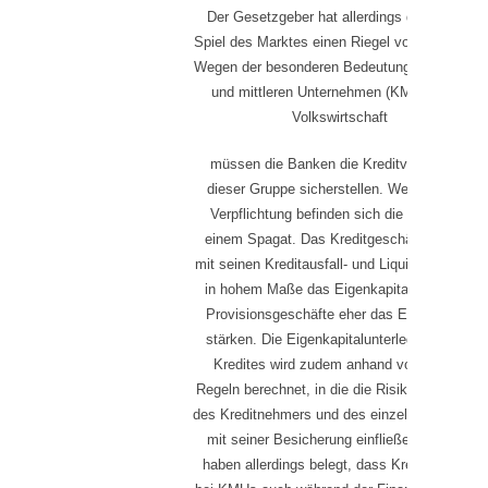
Der Gesetzgeber hat allerdings dem freien
Spiel des Marktes einen Riegel vorgeschoben.
Wegen der besonderen Bedeutung von kleinen
und mittleren Unternehmen (KMU) für die
Volkswirtschaft
müssen die Banken die Kreditversorgung
dieser Gruppe sicherstellen. Wegen dieser
Verpflichtung befinden sich die Banken in
einem Spagat. Das Kreditgeschäft belastet
mit seinen Kreditausfall- und Liquiditätsrisiken
in hohem Maße das Eigenkapital, wogegen
Provisionsgeschäfte eher das Eigenkapital
stärken. Die Eigenkapitalunterlegung eines
Kredites wird zudem anhand von starren
Regeln berechnet, in die die Risikobeurteilung
des Kreditnehmers und des einzelnen Kredites
mit seiner Besicherung einfließen. Studien
haben allerdings belegt, dass Kreditausfälle