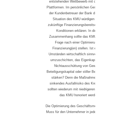
entstehenden Wettbewerb mit den Kredit-
Plattformen. Im persönlichen Gespräch kann
der Kundenbetreuer der Bank die aktuelle
Situation des KMU würdigen und die
zukünftige Finanzierungsbereitschaft nebst
Konditionen erklären. In diesem
Zusammenhang sollte das KMU auch die
Frage nach einer Optimierung der
Finanzierung(en) stellen. Ist es unter
Umständen wirtschaftlich sinnvoll, Kredite
umzuschichten, das Eigenkapital durch
Nichtausschüttung von Gewinnen,
Beteiligungskapital oder stiller Beteiligung zu
stärken? Denn die Maßnahmen für ein
sinkendes Ausfallrisiko des Kreditgebers
sollten wiederum mit niedrigeren Kosten für
das KMU honoriert werden.
Die Optimierung des Geschäftsmodells ist ein
Muss für den Unternehmer in jeder Phase der