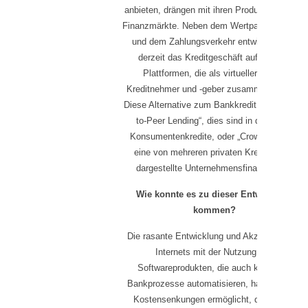
anbieten, drängen mit ihren Produkten auf die
Finanzmärkte. Neben dem Wertpapiergeschäft
und dem Zahlungsverkehr entwickelt sich
derzeit das Kreditgeschäft auf Internet
Plattformen, die als virtueller Makler
Kreditnehmer und -geber zusammenbringen.
Diese Alternative zum Bankkredit heißt „Peer-
to-Peer Lending“, dies sind in der Regel
Konsumentenkredite, oder „Crowdfunding“,
eine von mehreren privaten Kreditgebern
dargestellte Unternehmensfinanzierung.
Wie konnte es zu dieser Entwicklung
kommen?
Die rasante Entwicklung und Akzeptanz des
Internets mit der Nutzung von
Softwareprodukten, die auch komplexe
Bankprozesse automatisieren, hat deutliche
Kostensenkungen ermöglicht, die sowohl