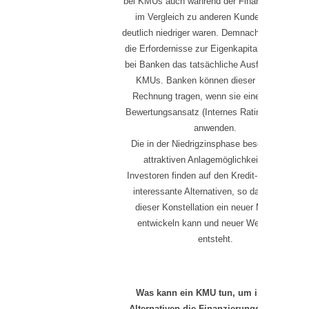
bei KMUs auch während der Finanzmarktkrise
im Vergleich zu anderen Kundengruppen
deutlich niedriger waren. Demnach übersteigen
die Erfordernisse zur Eigenkapitalunterlegung
bei Banken das tatsächliche Ausfallrisiko von
KMUs. Banken können dieser Tatsache
Rechnung tragen, wenn sie einen eigenen
Bewertungsansatz (Internes Ratingverfahren)
anwenden.
Die in der Niedrigzinsphase beschränkten,
attraktiven Anlagemöglichkeiten von
Investoren finden auf den Kredit-Plattformen
interessante Alternativen, so dass sich in
dieser Konstellation ein neuer Markplatz
entwickeln kann und neuer Wettbewerb
entsteht.
Was kann ein KMU tun, um in beiden
Alternativen die Finanzierungskosten zu