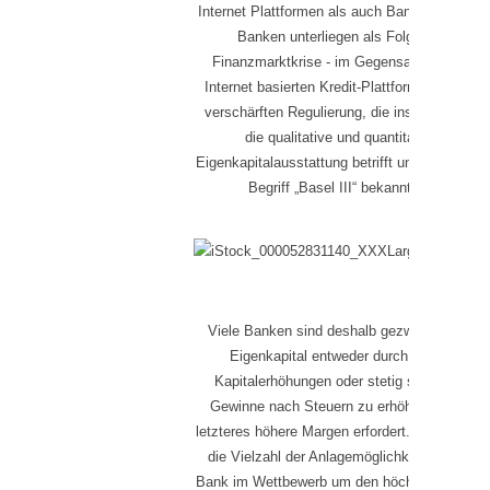
Internet Plattformen als auch Banken nutzen.
Banken unterliegen als Folge der
Finanzmarktkrise - im Gegensatz zu den
Internet basierten Kredit-Plattformen - einer
verschärften Regulierung, die insbesondere
die qualitative und quantitative
Eigenkapitalausstattung betrifft und unter dem
Begriff „Basel III“ bekannt ist.
Viele Banken sind deshalb gezwungen, ihr
Eigenkapital entweder durch (teure)
Kapitalerhöhungen oder stetig steigende
Gewinne nach Steuern zu erhöhen, wobei
letzteres höhere Margen erfordert. Dabei steht
die Vielzahl der Anlagemöglichkeiten einer
Bank im Wettbewerb um den höchsten Ertrag.